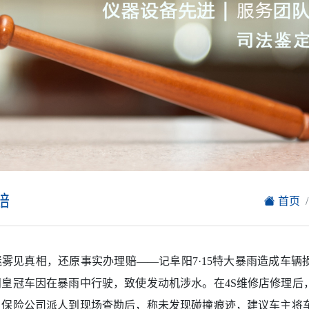
赔
首页
雾见真相，还原事实办理赔——记阜阳7·15特大暴雨造成车辆损失
田皇冠车因在暴雨中行驶，致使发动机涉水。在4S维修店修理后
。保险公司派人到现场查勘后，称未发现碰撞痕迹，建议车主将车