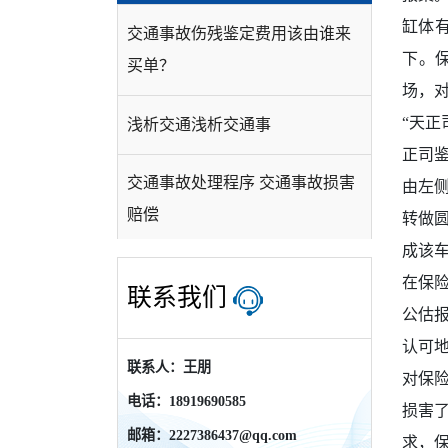
缸体
交通事故伤残鉴定费用该由谁来
下。
买单？
场，
“天
浅析交通浅析交通事
正司
交通事故处理程序 交通事故损害
由左
赔偿
转做
成该
拨开迷雾见真相，还原事实办理
在保
联系我们
赔
公估
认可
车险理赔产纠纷 司法鉴定说公道
联系人：王朋
对保
电话：18919690585
损害
非医保用药拒绝赔偿 保险公司被
邮箱：2227386437@qq.com
求，