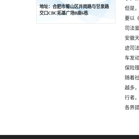
判败诉
地址：合肥市蜀山区井岗路与甘泉路
但是
交口CBC拓基广场B座6栋
要以
司法
安徽天
迹司法
车发
保险
随着
越多
行者
各界