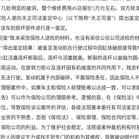
有几处明显的破洞，整个维修费用4S店报价5万元左右。双方就
保险人遂向天正司法鉴定中心（以下简称“天正司鉴”）提出鉴定
对该车的损坏部件进行逐一鉴定。
正司鉴”既未采信保险人送检的材料，也没有采信公估公司送检的
鉴”得出鉴定结果：被鉴定发动机在行驶过程中因缸体破损是导致
侧1缸活塞连杆断裂后，连杆与活塞脱离。断裂的连杆以曲轴为圆
圆周运动。在旋转力矩以及连杆固有机械度的共同作用下，残余
车无法行驶。发动机属于内部破碎，不属保险责任，因此保险人
险理赔案件中，如果车主和保险人就理赔难以达成一致，可以求
报告》可以作为保险公司的理赔参考。遗憾的是，在《保险法》
地位，导致保险诉讼案件的评估，各级法院基本委托有司法鉴定
险业务的不熟悉，忽视《保险法》、保险原理、保险合同约定等
了保险公司的利益。为了维护社会稳定，法院或者仲裁机构有时
保险人因举证不力或找不到专门的机构为其维权，导致被动赔付