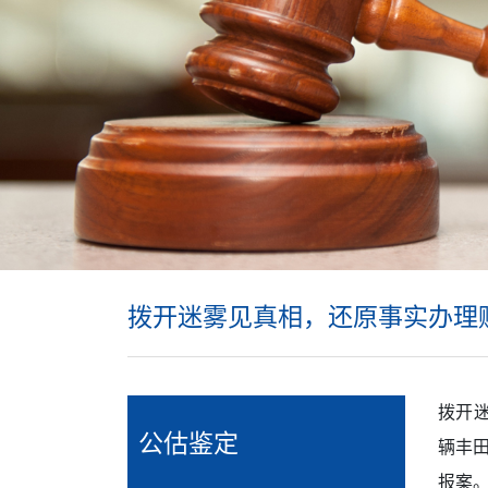
拨开迷雾见真相，还原事实办理
拨开迷
公估鉴定
辆丰
报案