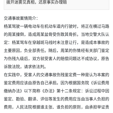
拨开迷雾见真相，还原事实办理赔
车险理赔产纠纷 司法鉴定说公道
交通事故案情简介：
杨某驾驶一辆电动车在机动车道内行驶时，将正在横过马路
非医保用药拒绝赔偿 保险公司被判败诉
的周某撞倒，造成周某盆骨受伤致其骨折。当地交警大队认
定：杨某驾车在穿越斑马线时未注意让行，是造成本事故的
主要原因，负全部责任。随后，周某的伤情经有关部门鉴定
为伤残九级后，双方就受害人的赔偿问题达不成协议，原告
诉致法院，请求依法判。
在实践中，受害人的交通事故伤残鉴定费一种是认为本案的
鉴定费用应该由原告自己承担。因为根据国务院《诉讼费用
缴纳办法》以下简称《办法》第十二条规定：诉讼过程中因
鉴定、勘验、翻译、评估等发生的费用应当由当事人负担的
费用，人民法院根据谁主张、谁负担的原则，由承担举证责