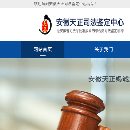
欢迎访问安徽天正司法鉴定中心网站！
网站首页
关于我们