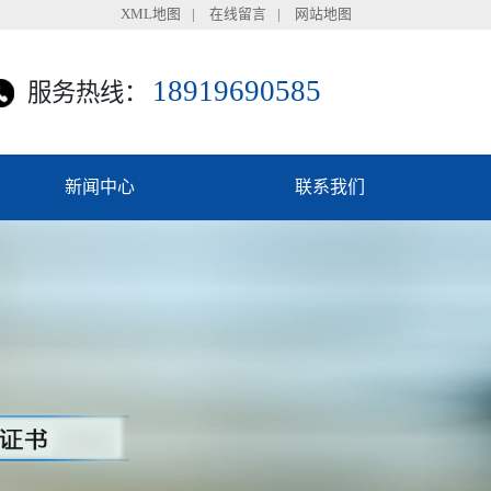
XML地图
|
在线留言
|
网站地图
18919690585
服务热线：
新闻中心
联系我们