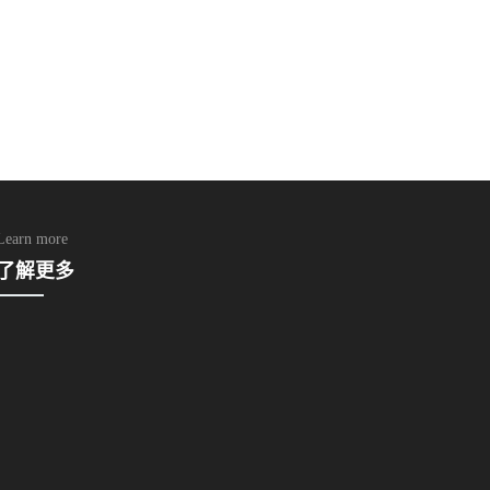
Learn more
了解更多