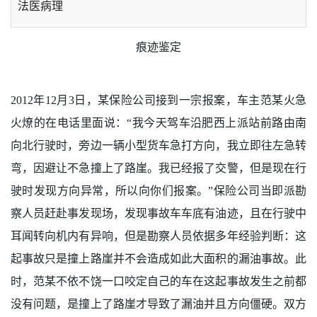
法医病理
痕迹鉴定
文书鉴定
法医毒物
2012年12月3日，某保险公司接到一宗报案，车主范某火急
火燎的在电话里面说：“我今天驾车沿肥西上派站前路由南
向北行驶时，旁边一辆小型货车急打方向，我立即往左急转
弯，因避让不急撞上了路崖。我已经报了交警，但是现在行
驶时发现方向异常，所以向你们报案。”保险公司当即派勘
察人员赶赴事发现场，发现事故车车底有油迹，且在行驶中
耳闻转向机内有异响，但是勘察人员依据多年经验判断：这
起事故只是撞上路崖并不会造成如此大面积的漏油事故。此
时，范某不依不饶一口咬定自己的车在这起事故发生之前都
没有问题，是撞上了路崖才导致了漏油并且方向僵硬。双方