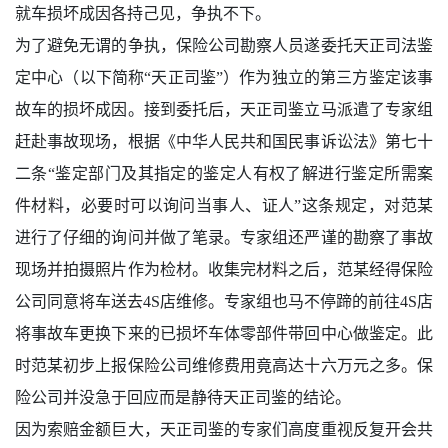
就车损坏成因各持己见，争执不下。
为了避免无谓的争执，保险公司勘察人员遂委托天正司法鉴
定中心（以下简称“天正司鉴”）作为独立的第三方鉴定该事
故车的损坏成因。接到委托后，天正司鉴立马派遣了专家组
赶赴事故现场，根据《中华人民共和国民事诉讼法》第七十
二条“鉴定部门及其指定的鉴定人有权了解进行鉴定所需案
件材料，必要时可以询问当事人、证人”这条规定，对范某
进行了仔细的询问并做了笔录。专家组还严谨的勘察了事故
现场并拍摄照片作为检材。收集完材料之后，范某经得保险
公司同意将车送去4S店维修。专家组也马不停蹄的前往4S店
将事故车更换下来的已损坏车体零部件带回中心做鉴定。此
时范某初步上报保险公司维修费用竟高达十六万元之多。保
险公司并没急于回应而是静待天正司鉴的结论。
因为索赔金额巨大，天正司鉴的专家们高度重视反复开会共