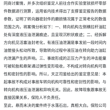
同商讨案情，并多次组织鉴定人前往合作实验室就损坏零部
件数据进行测算，运用省内技术得出了支撑鉴定报告的数据
参数，证明了转向器密封件的磨损情况属于正常老化的数值
范围之内，将案情分析如下：一、转向机构左侧横拉杆油缸
处有深度液压油泄漏痕迹，且呈现沉积状痕迹；二、经拆解
方向机见活塞油封老化，有液压油泄漏是事发前一段时间内
油管接头松动所致，导致转向过程中液压油在转向助力油缸
内泄漏产生的声响。三、事故形成的正压力产生的冲击能量
可被轮胎和悬架通过弹性变形吸收，不构成对转向机构可靠
性和密封性的影响。所以，天正司鉴给出的鉴定意见是：本
起事故不构成对事故车转向机构可靠性和密封性的影响，与
转向机构液压油泄漏和异响无关。因此，故障现象跟事故无
直接因果关系，保险人不负责任。
至此，悬而未决的案件终于水落石出，真相大白。保险公司