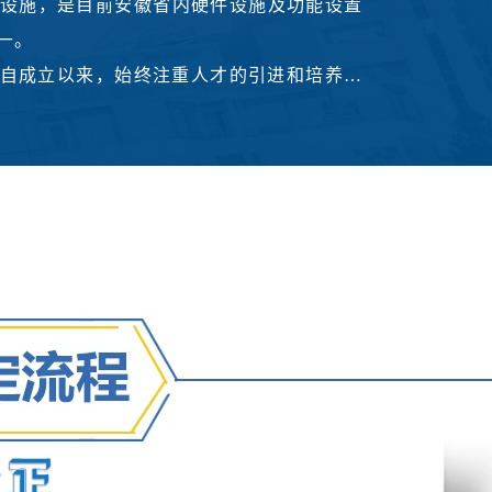
设施，是目前安徽省内硬件设施及功能设置
一。
成立以来，始终注重人才的引进和培养，
法机关工作多年的专家团队及各大专业院校
现了老中青三代人才的有效衔接。在高水准
持公平、公正、客观、科学的鉴定原则，不
善，认真遵守法律法规，严格执行技术规范
实践经验。经过多年发展，中心专业水准不
务能力也得到社会的认可。