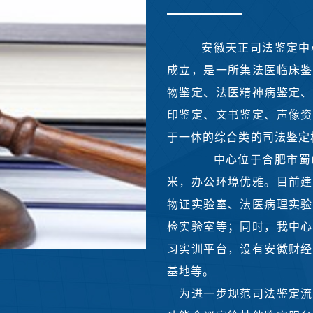
安徽天正司法鉴定中心于
成立，是一所集法医临床鉴
物鉴定、法医精神病鉴定、
印鉴定、文书鉴定、声像资
于一体的综合类的司法鉴定
中心位于合肥市蜀山区
米，办公环境优雅。目前建
物证实验室、法医病理实验
检实验室等；同时，我中心
习实训平台，设有安徽财经
基地等。
为进一步规范司法鉴定流