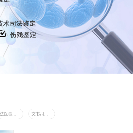
法医毒物司法鉴定
文书司法鉴定