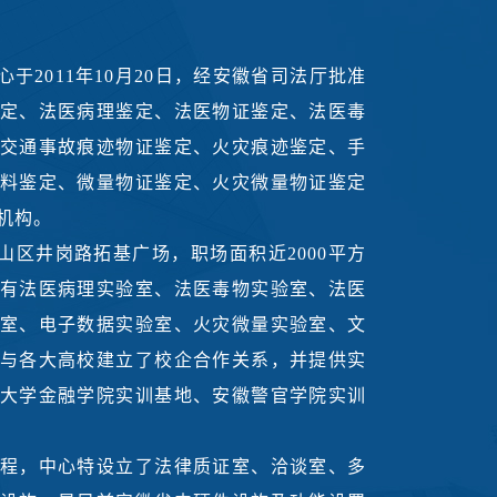
2011年10月20日，经安徽省司法厅批准
定、法医病理鉴定、法医物证鉴定、法医毒
交通事故痕迹物证鉴定、火灾痕迹鉴定、手
料鉴定、微量物证鉴定、火灾微量物证鉴定
机构。
井岗路拓基广场，职场面积近2000平方
有法医病理实验室、法医毒物实验室、法医
室、电子数据实验室、火灾微量实验室、文
与各大高校建立了校企合作关系，并提供实
大学金融学院实训基地、安徽警官学院实训
程，中心特设立了法律质证室、洽谈室、多