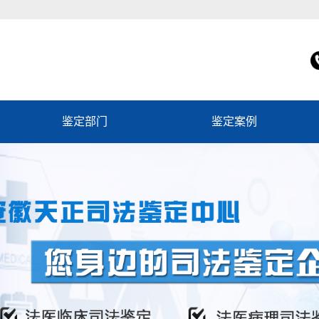
鉴定部门
鉴定案例